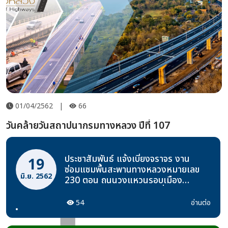
01/04/2562
|
66
วันคล้ายวันสถาปนากรมทางหลวง ปีที่ 107
ประชาสัมพันธ์ แจ้งเบี่ยงจราจร งาน
19
ซ่อมแซมพื้นสะพานทางหลวงหมายเลข
มิ.ย. 2562
230 ตอน ถนนวงแหวนรอบเมือง
ขอนแก่นด้านทิศตะวันออก ที่ กม.48+332
(RT.) ระหว่างวันที่ 1 กรกฎาคม - 30
54
อ่านต่อ
กันยายน 2562